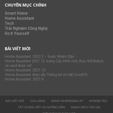
CHUYÊN MỤC CHÍNH
Smart Home
Home Assistant
Tech
Trải Nghiệm Công Nghệ
Do It Yourself
BÀI VIẾT MỚI
Home Assistant: 2022.2 – Xuân Nhâm Dần
Home Assistant 2021.12: trang Cấu Hình mới, thực thể Button
và card Area ‘xịn’
Home Assistant: 2021.10
Home Assistant: theo dõi Thống kê chi tiết Covid19
Home Assistant: 2021.9
BÀI VIẾT MỚI
CỬA HÀNG
ĐĂNG NHẬP/ĐĂNG KÝ
KONNECTED
TẤT CẢ BÀI VIẾT VÀ HƯỚNG DẪN
DANH SÁCH TÁC GIẢ