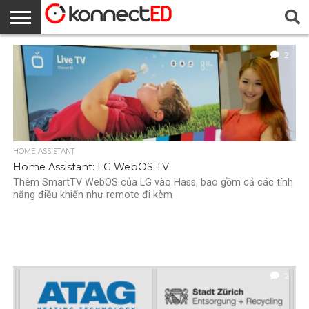
BÀI
2
VIẾT
CỬA
ĐĂNG
KONNECTED
TẤT CẢ
DANH
RIÊNG
‎‎TUYÊN
VỀ
MỚI
HÀNG
NHẬP/
BÀI
SÁCH
TƯ VÀ
BỐ
CHÚNG
ĐĂNG
VIẾT VÀ
TÁC
BẢO
PHÁP
TÔI
KÝ
HƯỚNG
GIẢ
MẬT
LÝ,
DẪN
CÔNG
BẰNG
VÀ
MINH
BẠCH
HOME ASSISTANT
Home Assistant: LG WebOS TV
Thêm SmartTV WebOS của LG vào Hass, bao gồm cả các tính
năng điều khiển như remote đi kèm
2