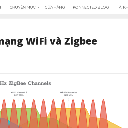
T
CHUYÊN MỤC
CỬA HÀNG
KONNECTED BLOG
TÀI 
mạng WiFi và Zigbee