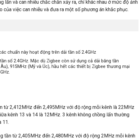
g lấn và can nhiễu chắc chắn xảy ra, chỉ khác nhau ở mức độ ảnh
 do của việc can nhiễu và đưa ra một số phương án khắc phục.
ác chuẩn này hoạt động trên dải tần số 2.4GHz
tần số 2.4GHz. Mặc dù Zigbee còn sử dụng cả dải băng tần
u), 915MHz (Mỹ và Úc), hầu hết các thiết bị Zigbee thương mại
4GHz.
tần từ 2,412MHz đến 2,495MHz với độ rộng mỗi kênh là 22MHz
giữa kênh 13 và 14 là 12MHz. 3 kênh không chồng lấn thường
à 11.
ăng tần từ 2,405MHz đến 2,480MHz với độ rộng 2MHz mỗi kênh