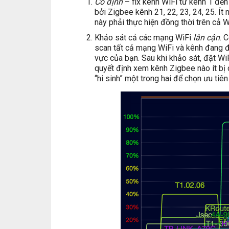
Cố định
– fix kênh WiFi từ kênh 1 đến
bởi Zigbee kênh 21, 22, 23, 24, 25. Ít 
này phải thực hiện đồng thời trên cả 
Khảo sát cả các mạng WiFi
lân cận
. 
scan tất cả mạng WiFi và kênh đang đ
vực của bạn. Sau khi khảo sát, đặt Wi
quyết định xem kênh Zigbee nào ít bị 
“hi sinh” một trong hai để chọn ưu ti