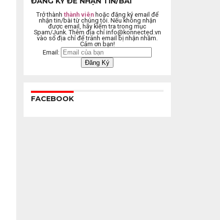
ĐĂNG KÝ ĐỂ NHẬN TIN/BÀI
Trở thành
thành viên
hoặc đăng ký email để
nhận tin/bài từ chúng tôi. Nếu không nhận
được email, hãy kiểm tra trong mục
Spam/Junk. Thêm địa chỉ
info@konnected.vn
vào sổ địa chỉ để tránh email bị nhận nhầm.
Cảm ơn bạn!
Email:
FACEBOOK