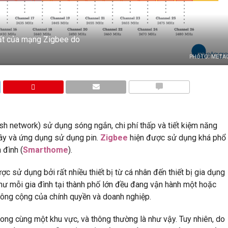
ất của mạng Zigbee do
PHOTO: META
BÌNH LUẬN
h network) sử dụng sóng ngắn, chi phí thấp và tiết kiệm năng
dây và ứng dụng sử dụng pin.
Zigbee
hiện được sử dụng khá phổ
 đình (
Smarthome
).
 sử dụng bởi rất nhiều thiết bị từ cá nhân đến thiết bị gia dụng
ư mỗi gia đình tại thành phố lớn đều đang vận hành một hoặc
công cộng của chính quyền và doanh nghiệp.
ong cùng một khu vực, và thông thường là như vậy. Tuy nhiên, do