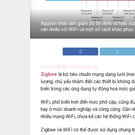
Nguyên nhân làm giảm độ ổn định và hiệu su
can nhiễu với WiFi và một số cách khắc phục
9
phút để đọc hết nội dung
Zigbee
là bộ tiêu chuẩn mạng dạng lưới (mes
lượng, chủ yếu nhắm đến các thiết bị không 
biến trong các ứng dụng tự động hoá mức gia
WiFi, phổ biến hơn đến mức phổ cập, cũng được
hay ở mức doanh nghiệp và công cộng. Gần nh
nhiều mạng WiFi, chưa kể các hệ thống WiFi 
Zigbee và WiFi có thể được sử dụng chung tr