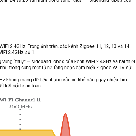
iFi 2.4GHz. Trong ảnh trên, các kênh Zigbee 11, 12, 13 và 14
iFi 2.4GHz số 1.
ùng “thuỳ” – sideband lobes của kênh WiFi 2.4GHz và hai thiết
 như trong cùng một tủ hạ tầng hoặc cảm biến Zigbee và TV sử
Hz không mang dữ liệu nhưng vẫn có khả năng gây nhiễu làm
t kết nối hoàn toàn.