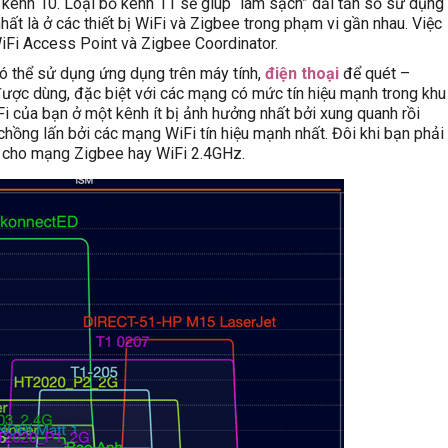
 kênh 10. Loại bỏ kênh 11 sẽ giúp “làm sạch” dải tần số sử dụng
nhất là ở các thiết bị WiFi và Zigbee trong phạm vi gần nhau. Việc
WiFi Access Point và Zigbee Coordinator.
Có thể sử dụng ứng dụng trên máy tính,
điện thoại
để quét –
ược dùng, đặc biệt với các mạng có mức tín hiệu mạnh trong khu
Fi của bạn ở một kênh ít bị ảnh hưởng nhất bởi xung quanh rồi
chồng lấn bởi các mạng WiFi tín hiệu mạnh nhất. Đôi khi bạn phải
ên cho mạng Zigbee hay WiFi 2.4GHz.