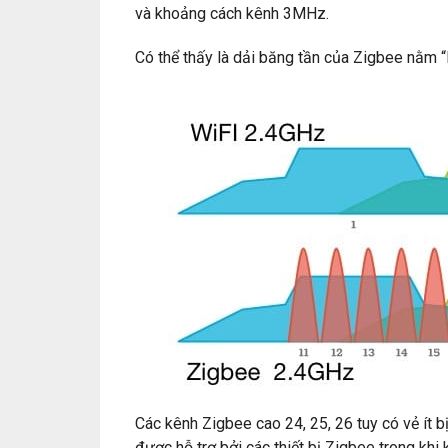
và khoảng cách kênh 3MHz.
Có thể thấy là dải băng tần của Zigbee nằm “
Các kênh Zigbee cao 24, 25, 26 tuy có vẻ ít 
được hỗ trợ bởi các thiết bị Zigbee trong kh