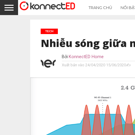
TRANG CHỦ
NỔI BẬ
TECH
Nhiễu sóng giữa 
Bởi
KonnectED Home
Xuất bản vào
24/04/2020
15/06/2020✍