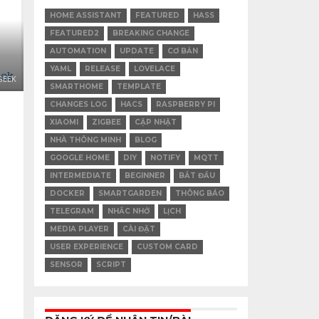
HOME ASSISTANT
FEATURED
HASS
FEATURED2
BREAKING CHANGE
AUTOMATION
UPDATE
CƠ BẢN
YAML
RELEASE
LOVELACE
GEEK
SMARTHOME
TEMPLATE
CHANGES LOG
HACS
RASPBERRY PI
XIAOMI
ZIGBEE
CẬP NHẬT
NHÀ THÔNG MINH
BLOG
GOOGLE HOME
DIY
NOTIFY
MQTT
INTERMEDIATE
BEGINNER
BẮT ĐẦU
DOCKER
SMARTGARDEN
THÔNG BÁO
TELEGRAM
NHẮC NHỞ
LỊCH
MEDIA PLAYER
CÀI ĐẶT
USER EXPERIENCE
CUSTOM CARD
SENSOR
SCRIPT