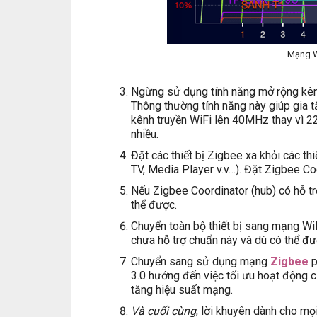
Mạng W
Ngừng sử dụng tính năng mở rộng kên
Thông thường tính năng này giúp gia 
kênh truyền WiFi lên 40MHz thay vì 2
nhiều.
Đặt các thiết bị Zigbee xa khỏi các t
TV, Media Player v.v…). Đặt Zigbee Co
Nếu Zigbee Coordinator (hub) có hỗ trợ
thể được.
Chuyển toàn bộ thiết bị sang mạng W
chưa hỗ trợ chuẩn này và dù có thể đ
Chuyển sang sử dụng mạng
Zigbee
p
3.0 hướng đến việc tối ưu hoạt động c
tăng hiệu suất mạng.
Và cuối cùng
, lời khuyên dành cho mọ