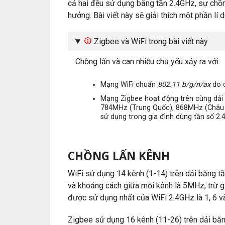
cả hai đều sử dụng băng tần 2.4GHz, sự chồn
hưởng. Bài viết này sẽ giải thích một phần lí
Zigbee và WiFi trong bài viết này
Chồng lấn và can nhiễu chủ yếu xảy ra với:
Mạng WiFi chuẩn
802.11 b/g/n/ax
do c
Mạng Zigbee hoạt động trên cùng dải 
784MHz (Trung Quốc), 868MHz (Châu Â
sử dụng trong gia đình dùng tần số 2.
CHỒNG LẤN KÊNH
WiFi sử dụng 14 kênh (1-14) trên dải băng 
và khoảng cách giữa mỗi kênh là 5MHz, trừ 
được sử dụng nhất của WiFi 2.4GHz là 1, 6 v
Zigbee sử dụng 16 kênh (11-26) trên dải b