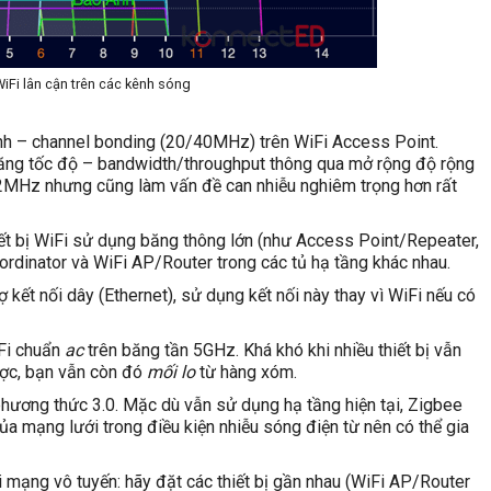
iFi lân cận trên các kênh sóng
h – channel bonding (20/40MHz) trên WiFi Access Point.
tăng tốc độ – bandwidth/throughput thông qua mở rộng độ rộng
2MHz nhưng cũng làm vấn đề can nhiễu nghiêm trọng hơn rất
hiết bị WiFi sử dụng băng thông lớn (như Access Point/Repeater,
ordinator và WiFi AP/Router trong các tủ hạ tầng khác nhau.
 kết nối dây (Ethernet), sử dụng kết nối này thay vì WiFi nếu có
iFi chuẩn
ac
trên băng tần 5GHz. Khá khó khi nhiều thiết bị vẫn
ược, bạn vẫn còn đó
mối lo
từ hàng xóm.
hương thức 3.0. Mặc dù vẫn sử dụng hạ tầng hiện tại, Zigbee
ủa mạng lưới trong điều kiện nhiễu sóng điện từ nên có thể gia
i mạng vô tuyến: hãy đặt các thiết bị gần nhau (WiFi AP/Router