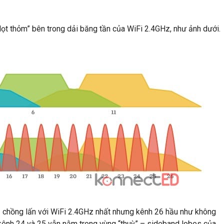
lọt thỏm” bên trong dải băng tần của WiFi 2.4GHz, như ảnh dưới.
bị chồng lấn với WiFi 2.4GHz nhất nhưng kênh 26 hầu như không
i kênh 24 và 25 vẫn nằm trong vùng “thuỳ” – sideband lobes của