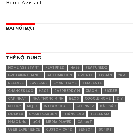
Home Assistant
BÀI NỔI BẬT
THẺ NỘI DUNG
HOME ASSISTANT
FEATURED
HASS
FEATURED2
BREAKING CHANGE
AUTOMATION
UPDATE
CƠ BẢN
YAML
RELEASE
LOVELACE
SMARTHOME
TEMPLATE
CHANGES LOG
HACS
RASPBERRY PI
XIAOMI
ZIGBEE
CẬP NHẬT
NHÀ THÔNG MINH
BLOG
GOOGLE HOME
DIY
NOTIFY
MQTT
INTERMEDIATE
BEGINNER
BẮT ĐẦU
DOCKER
SMARTGARDEN
THÔNG BÁO
TELEGRAM
NHẮC NHỞ
LỊCH
MEDIA PLAYER
CÀI ĐẶT
USER EXPERIENCE
CUSTOM CARD
SENSOR
SCRIPT