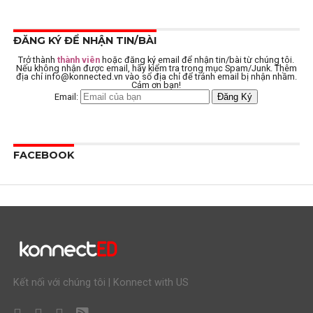
ĐĂNG KÝ ĐỂ NHẬN TIN/BÀI
Trở thành
thành viên
hoặc đăng ký email để nhận tin/bài từ chúng tôi.
Nếu không nhận được email, hãy kiểm tra trong mục Spam/Junk. Thêm
địa chỉ
info@konnected.vn
vào sổ địa chỉ để tránh email bị nhận nhầm.
Cảm ơn bạn!
Email:
FACEBOOK
Kết nối với chúng tôi | Konnect with US