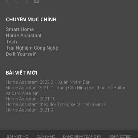
CHUYÊN MỤC CHÍNH
Smart Home
Home Assistant
Tech
Trải Nghiệm Công Nghệ
Do It Yourself
BÀI VIẾT MỚI
Home Assistant: 2022.2 – Xuân Nhâm Dần
Home Assistant 2021.12: trang Cấu Hình mới, thực thể Button
và card Area ‘xịn’
Home Assistant: 2021.10
Home Assistant: theo dõi Thống kê chi tiết Covid19
Home Assistant: 2021.9
BÀI VIẾT MỚI
CỬA HÀNG
ĐĂNG NHẬP/ĐĂNG KÝ
KONNECTED