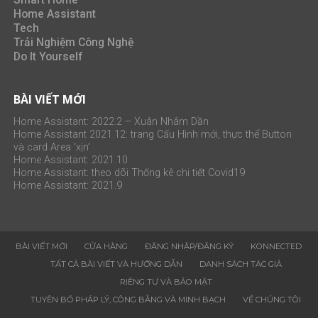
Home Assistant
Tech
Trải Nghiệm Công Nghệ
Do It Yourself
BÀI VIẾT MỚI
Home Assistant: 2022.2 – Xuân Nhâm Dần
Home Assistant 2021.12: trang Cấu Hình mới, thực thể Button
và card Area ‘xịn’
Home Assistant: 2021.10
Home Assistant: theo dõi Thống kê chi tiết Covid19
Home Assistant: 2021.9
BÀI VIẾT MỚI
CỬA HÀNG
ĐĂNG NHẬP/ĐĂNG KÝ
KONNECTED
TẤT CẢ BÀI VIẾT VÀ HƯỚNG DẪN
DANH SÁCH TÁC GIẢ
RIÊNG TƯ VÀ BẢO MẬT
‎‎TUYÊN BỐ PHÁP LÝ, CÔNG BẰNG VÀ MINH BẠCH
VỀ CHÚNG TÔI