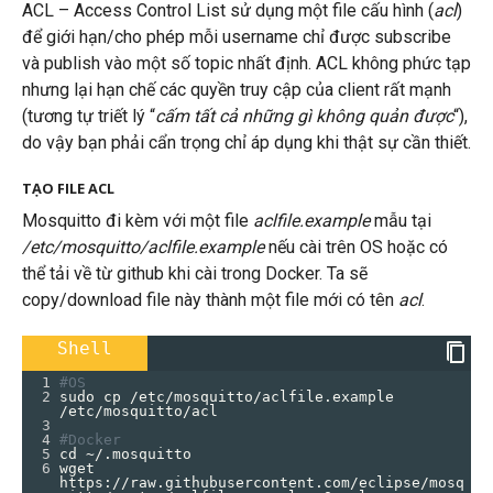
ACL – Access Control List sử dụng một file cấu hình (
acl
)
để giới hạn/cho phép mỗi username chỉ được subscribe
và publish vào một số topic nhất định. ACL không phức tạp
nhưng lại hạn chế các quyền truy cập của client rất mạnh
(tương tự triết lý “
cấm tất cả những gì không quản được
“),
do vậy bạn phải cẩn trọng chỉ áp dụng khi thật sự cần thiết.
TẠO FILE ACL
Mosquitto đi kèm với một file
aclfile.example
mẫu tại
/etc/mosquitto/aclfile.example
nếu cài trên OS hoặc có
thể tải về từ github khi cài trong Docker. Ta sẽ
copy/download file này thành một file mới có tên
acl
.
Shell
1
#OS
2
sudo cp /etc/mosquitto/aclfile.example 
/etc/mosquitto/acl
3
4
#Docker
5
cd ~/.mosquitto
6
wget 
https://raw.githubusercontent.com/eclipse/mosq