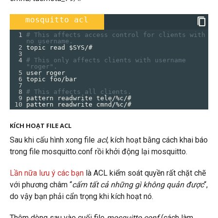
mosquitto acl
1
# This affects access control for clients with 
no username.
2
topic read $SYS/#
3
4
# This only affects clients with username 
"roger".
5
user roger
6
topic foo/bar
7
8
# This affects all clients.
9
pattern readwrite tele/%c/#
10
pattern readwrite cmnd/%c/#
KÍCH HOẠT FILE ACL
Sau khi cấu hình xong file
acl
, kích hoạt bằng cách khai báo
trong file mosquitto.conf rồi khởi động lại mosquitto.
Lần nữa lưu ý các bạn
là ACL kiểm soát quyền rất chặt chẽ
với phương châm “
cấm tất cả những gì không quản được
“,
do vậy bạn phải cẩn trọng khi kích hoạt nó.
Thêm dòng sau vào cuối file
mosquitto.conf
(cách làm