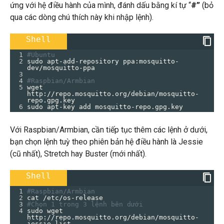
ứng với hệ điều hành của mình, đánh dấu bằng kí tự “
#”
(bỏ
qua các dòng chú thích này khi nhập lệnh).
Shell
1
#Ubuntu
2
sudo apt-add-repository ppa:mosquitto-
dev/mosquitto-ppa
3
4
#Raspbian/Armbian
5
wget 
http://repo.mosquitto.org/debian/mosquitto-
repo.gpg.key
6
sudo apt-key add mosquitto-repo.gpg.key
Với Raspbian/Armbian, cần tiếp tục thêm các lệnh ở dưới,
bạn chọn lệnh tuỳ theo phiên bản hệ điều hành là Jessie
(cũ nhất), Stretch hay Buster (mới nhất).
Shell
1
#Raspbian/Armbian
2
cat /etc/os-release
3
#Chọn 1 trong 3 lệnh bên dưới
4
sudo wget 
http://repo.mosquitto.org/debian/mosquitto-
jessie.list