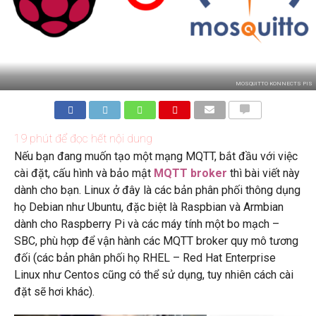
MOSQUITTO KONNECTS PIS
BÌNH
LUẬN
19
phút để đọc hết nội dung
Nếu bạn đang muốn tạo một mạng MQTT, bắt đầu với việc
cài đặt, cấu hình và bảo mật
MQTT broker
thì bài viết này
dành cho bạn. Linux ở đây là các bản phân phối thông dụng
họ Debian như Ubuntu, đặc biệt là Raspbian và Armbian
dành cho Raspberry Pi và các máy tính một bo mạch –
SBC, phù hợp để vận hành các MQTT broker quy mô tương
đối (các bản phân phối họ RHEL – Red Hat Enterprise
Linux như Centos cũng có thể sử dụng, tuy nhiên cách cài
đặt sẽ hơi khác).