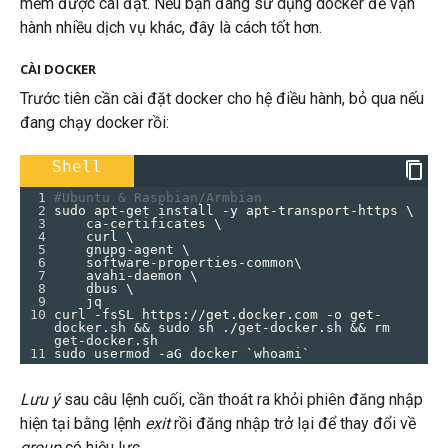
mềm được cài đặt. Nếu bạn đang sử dụng docker để vận
hành nhiều dịch vụ khác, đây là cách tốt hơn.
CÀI DOCKER
Trước tiên cần cài đặt docker cho hệ điều hành, bỏ qua nếu
đang chạy docker rồi:
Shell
1
#Ubuntu & Raspbian/Armbian
2
sudo apt-get install -y apt-transport-https \
3
    ca-certificates \
4
    curl \
5
    gnupg-agent \
6
    software-properties-common\
7
    avahi-daemon \
8
    dbus \
9
    jq
10
curl -fsSL https://get.docker.com -o get-
docker.sh && sudo sh ./get-docker.sh && rm 
get-docker.sh
11
sudo usermod -aG docker `whoami`
Lưu ý
sau câu lệnh cuối, cần thoát ra khỏi phiên đăng nhập
hiện tại bằng lệnh
exit
rồi đăng nhập trở lại để thay đổi về
group
có hiệu lực.