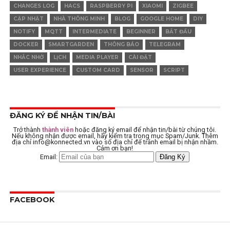
CHANGES LOG
HACS
RASPBERRY PI
XIAOMI
ZIGBEE
CẬP NHẬT
NHÀ THÔNG MINH
BLOG
GOOGLE HOME
DIY
NOTIFY
MQTT
INTERMEDIATE
BEGINNER
BẮT ĐẦU
DOCKER
SMARTGARDEN
THÔNG BÁO
TELEGRAM
NHẮC NHỞ
LỊCH
MEDIA PLAYER
CÀI ĐẶT
USER EXPERIENCE
CUSTOM CARD
SENSOR
SCRIPT
ĐĂNG KÝ ĐỂ NHẬN TIN/BÀI
Trở thành
thành viên
hoặc đăng ký email để nhận tin/bài từ chúng tôi.
Nếu không nhận được email, hãy kiểm tra trong mục Spam/Junk. Thêm
địa chỉ
info@konnected.vn
vào sổ địa chỉ để tránh email bị nhận nhầm.
Cảm ơn bạn!
Email:
FACEBOOK