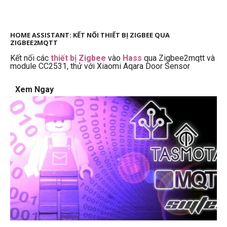
HOME ASSISTANT: KẾT NỐI THIẾT BỊ ZIGBEE QUA
ZIGBEE2MQTT
Kết nối các
thiết bị Zigbee
vào
Hass
qua Zigbee2mqtt và
module CC2531, thử với Xiaomi Aqara Door Sensor
Xem Ngay