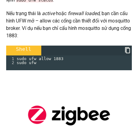
sudo ufw status
Nếu trạng thái là
active
hoặc
firewall loaded
, bạn cần cấu
hình UFW mở – allow các cổng cần thiết đối với mosquitto
broker. Ví dụ nếu bạn chỉ cấu hình mosquitto sử dụng cổng
1883:
Shell
1
sudo ufw allow 1883
2
sudo ufw 