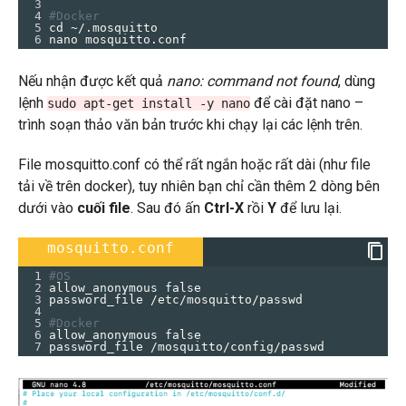
3
4
#Docker
5
cd ~/.mosquitto
6
nano mosquitto.conf
Nếu nhận được kết quả
nano: command not found
, dùng
lệnh
để cài đặt nano –
sudo apt-get install -y nano
trình soạn thảo văn bản trước khi chạy lại các lệnh trên.
File mosquitto.conf có thể rất ngắn hoặc rất dài (như file
tải về trên docker), tuy nhiên bạn chỉ cần thêm 2 dòng bên
dưới vào
cuối file
. Sau đó ấn
Ctrl-X
rồi
Y
để lưu lại.
mosquitto.conf
1
#OS
2
allow_anonymous false
3
password_file /etc/mosquitto/passwd
4
5
#Docker
6
allow_anonymous false
7
password_file /mosquitto/config/passwd