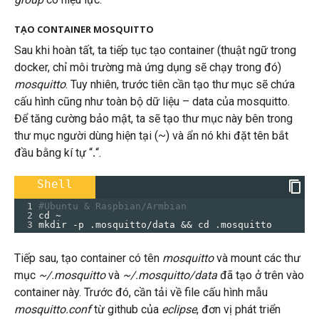
TẠO CONTAINER MOSQUITTO
Sau khi hoàn tất, ta tiếp tục tạo container (thuật ngữ trong
docker, chỉ môi trường mà ứng dụng sẽ chạy trong đó)
mosquitto
. Tuy nhiên, trước tiên cần tạo thư mục sẽ chứa
cấu hình cũng như toàn bộ dữ liệu – data của mosquitto.
Để tăng cường bảo mật, ta sẽ tạo thư mục này bên trong
thư mục người dùng hiện tại (~) và ẩn nó khi đặt tên bắt
đầu bằng kí tự “
.
“.
Shell
1
#Ubuntu & Raspbian/Armbian
2
cd ~
3
mkdir -p .mosquitto/data && cd .mosquitto
Tiếp sau, tạo container có tên
mosquitto
và mount các thư
mục
~/.mosquitto
và
~/.mosquitto/data
đã tạo ở trên vào
container này. Trước đó, cần tải về file cấu hình mẫu
mosquitto.conf
từ github của
eclipse
, đơn vị phát triển