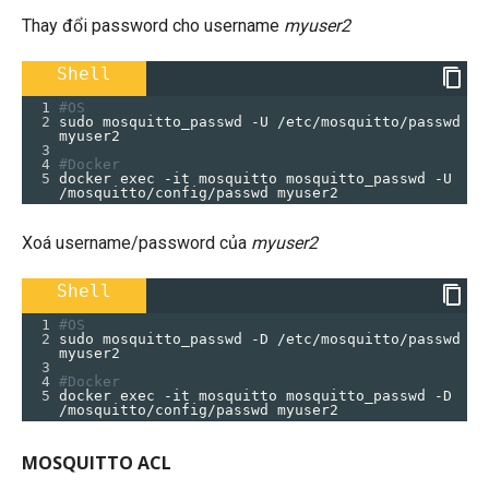
Thay đổi password cho username
myuser2
Shell
1
#OS
2
sudo mosquitto_passwd -U /etc/mosquitto/passwd 
myuser2
3
4
#Docker
5
docker exec -it mosquitto mosquitto_passwd -U 
/mosquitto/config/passwd myuser2
Xoá username/password của
myuser2
Shell
1
#OS
2
sudo mosquitto_passwd -D /etc/mosquitto/passwd 
myuser2
3
4
#Docker
5
docker exec -it mosquitto mosquitto_passwd -D 
/mosquitto/config/passwd myuser2
MOSQUITTO ACL