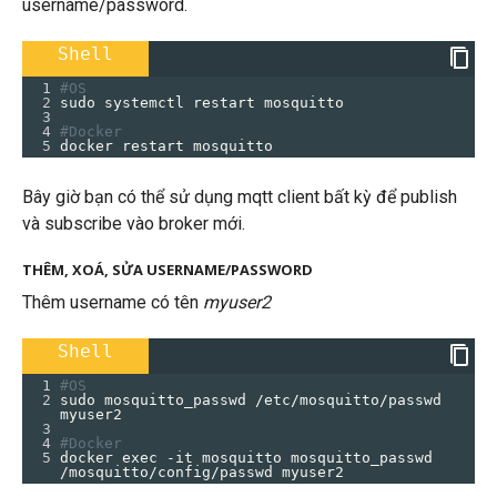
username/password.
Shell
1
#OS
2
sudo systemctl restart mosquitto
3
4
#Docker
5
docker restart mosquitto
Bây giờ bạn có thể sử dụng mqtt client bất kỳ để publish
và subscribe vào broker mới.
THÊM, XOÁ, SỬA USERNAME/PASSWORD
Thêm username có tên
myuser2
Shell
1
#OS
2
sudo mosquitto_passwd /etc/mosquitto/passwd 
myuser2
3
4
#Docker
5
docker exec -it mosquitto mosquitto_passwd 
/mosquitto/config/passwd myuser2