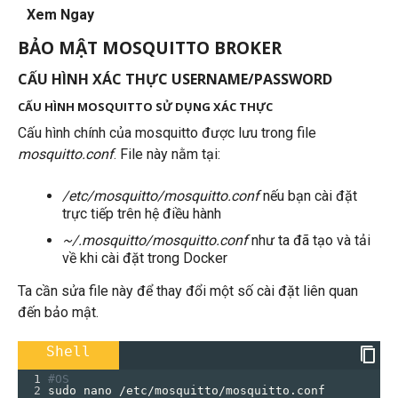
Xem Ngay
BẢO MẬT MOSQUITTO BROKER
CẤU HÌNH XÁC THỰC USERNAME/PASSWORD
CẤU HÌNH MOSQUITTO SỬ DỤNG XÁC THỰC
Cấu hình chính của mosquitto được lưu trong file
mosquitto.conf
. File này nằm tại:
/etc/mosquitto/mosquitto.conf
nếu bạn cài đặt
trực tiếp trên hệ điều hành
~/.mosquitto/mosquitto.conf
như ta đã tạo và tải
về khi cài đặt trong Docker
Ta cần sửa file này để thay đổi một số cài đặt liên quan
đến bảo mật.
Shell
1
#OS
2
sudo nano /etc/mosquitto/mosquitto.conf