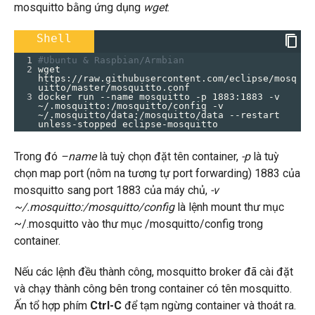
mosquitto bằng ứng dụng
wget
.
Shell
1
#Ubuntu & Raspbian/Armbian
2
wget 
https://raw.githubusercontent.com/eclipse/mosq
uitto/master/mosquitto.conf
3
docker run --name mosquitto -p 1883:1883 -v 
~/.mosquitto:/mosquitto/config -v 
~/.mosquitto/data:/mosquitto/data --restart 
unless-stopped eclipse-mosquitto
Trong đó
–name
là tuỳ chọn đặt tên container,
-p
là tuỳ
chọn map port (nôm na tương tự port forwarding) 1883 của
mosquitto sang port 1883 của máy chủ,
-v
~/.mosquitto:/mosquitto/config
là lệnh mount thư mục
~/.mosquitto vào thư mục /mosquitto/config trong
container.
Nếu các lệnh đều thành công, mosquitto broker đã cài đặt
và chạy thành công bên trong container có tên mosquitto.
Ấn tổ hợp phím
Ctrl-C
để tạm ngừng container và thoát ra.