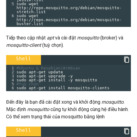
5
sudo wget 
http://repo.mosquitto.org/debian/mosquitto-
stretch.list
6
sudo wget 
http://repo.mosquitto.org/debian/mosquitto-
buster.list
Tiếp theo cập nhật
apt
và cài đặt
mosquitto
(broker) và
mosquitto-client
(tuỳ chọn).
Shell
1
#Ubuntu & Raspbian/Armbian
2
sudo apt-get update
3
sudo apt-get upgrade -y
4
sudo apt-get install -y mosquitto
5
#tuỳ chọn
6
sudo apt-get install mosquitto-clients
Đến đây là bạn đã cài đặt xong và khởi động
mosquitto
.
Mặc định
mosquitto
cũng tự khởi động cùng hệ điều hành.
Có thể xem trạng thái của mosquitto bằng lệnh
Shell