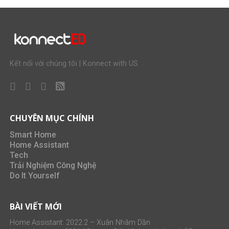
Kết nối với chúng tôi | Konnect with US
CHUYÊN MỤC CHÍNH
Smart Home
Home Assistant
Tech
Trải Nghiệm Công Nghệ
Do It Yourself
BÀI VIẾT MỚI
Home Assistant: 2022.2 – Xuân Nhâm Dần