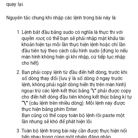
quay lại.
Nguyên tắc chung khi nhập các lệnh trong bài này là:
Lệnh bắt đầu bằng sudo có nghĩa là thực thi với
quyền
root
, có thể bạn sẽ phải nhập mật khẩu tài
khoản hiện tại mỗi lần thực hiện lệnh hoặc chỉ lần
đầu tiên tuỳ theo cách cấu hình sudo (đừng lo nếu
màn hình không hiện gì khi nhập, cứ tiếp tục nhập
cho hết).
Bạn phải copy lệnh từ đầu đến hết dòng, trước khi
số dòng thay đổi (lưu ý là số dòng ở ngay trước
lệnh, không phải ngắt dòng hiển thị trên màn hình)
ngoại trừ các lệnh kết thúc bằng “
\”
phải được copy
cho đến hết dòng đầu tiên không kết thúc bằng kí tự
“\”
(câu lệnh trên nhiều dòng). Mỗi lệnh này được
thực hiện bằng phím Enter.
Bạn cũng có thể copy toàn bộ lệnh rồi paste một
lần nhưng sẽ khó để phát hiện lỗi.
Toàn bộ lệnh trong bài này cần được thực hiện nối
tiếp nhau trong cùng một phiên đăng nhập.