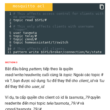
mosquitto acl
1
# This affects access control for clients with 
no username.
2
topic read $SYS/#
3
4
# This only affects clients with username 
"roger".
5
user tasmota
6
topic tele/#
7
topic cmnd/#
8
topic homeassistant/?/switch
9
10
# This affects all clients.
11
pattern write $SYS/broker/connection/%c/state
SECTION 3
Bắt đầu bằng
pattern
, tiếp theo là quyền
read/write/readwrite
, cuối cùng là
topic
. Ngoài các topic #
và ?, bạn được sử dụng
%c
để thay thế cho
client_id
và
%u
để thay thế cho
user_id
.
Ví dụ, ta cấp quyền cho client có id là
tasmota_79
quyền
readwrite đến mọi topic
tele/tasmota_79/#
và
cmnd/tasmota_79/#