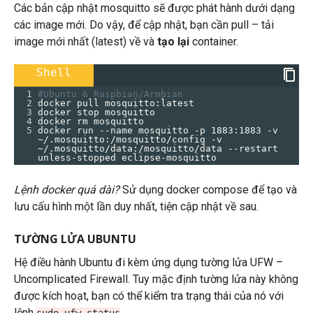
Các bản cập nhật mosquitto sẽ được phát hành dưới dạng
các image mới. Do vậy, để cập nhật, bạn cần pull – tải
image mới nhất (latest) về và
tạo lại
container.
Shell
1
#Ubuntu & Raspbian/Armbian
2
docker pull mosquitto:latest
3
docker stop mosquitto
4
docker rm mosquitto
5
docker run --name mosquitto -p 1883:1883 -v 
~/.mosquitto:/mosquitto/config -v 
~/.mosquitto/data:/mosquitto/data --restart 
unless-stopped eclipse-mosquitto
Lệnh docker quá dài?
Sử dụng docker compose để tạo và
lưu cấu hình một lần duy nhất, tiện cập nhật về sau.
TƯỜNG LỬA UBUNTU
Hệ điều hành Ubuntu đi kèm ứng dụng tường lửa UFW –
Uncomplicated Firewall. Tuy mặc định tường lửa này không
được kích hoạt, bạn có thể kiểm tra trạng thái của nó với
lệnh
.