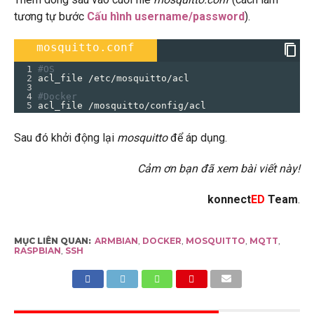
tương tự bước
Cấu hình username/password
).
mosquitto.conf
1
#OS
2
acl_file /etc/mosquitto/acl
3
4
#Docker
5
acl_file /mosquitto/config/acl
Sau đó khởi động lại
mosquitto
để áp dụng.
Cảm ơn bạn đã xem bài viết này!
konnect
ED
Team
.
MỤC LIÊN QUAN:
ARMBIAN
,
DOCKER
,
MOSQUITTO
,
MQTT
,
RASPBIAN
,
SSH