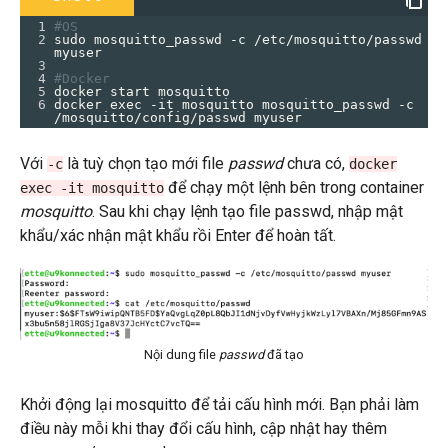
1
#OS
2
sudo mosquitto_passwd -c /etc/mosquitto/passwd 
myuser
3
4
#Docker
5
docker start mosquitto
6
docker exec -it mosquitto mosquitto_passwd -c 
/mosquitto/config/passwd myuser
Với
là tuỳ chọn tạo mới file
passwd
chưa có,
-c
docker
để chạy một lệnh bên trong container
exec -it mosquitto
mosquitto
. Sau khi chạy lệnh tạo file passwd, nhập mật
khẩu/xác nhận mật khẩu rồi Enter để hoàn tất.
Nội dung file
passwd
đã tạo
Khởi động lại mosquitto để tải cấu hình mới. Bạn phải làm
điều này mỗi khi thay đổi cấu hình, cập nhật hay thêm