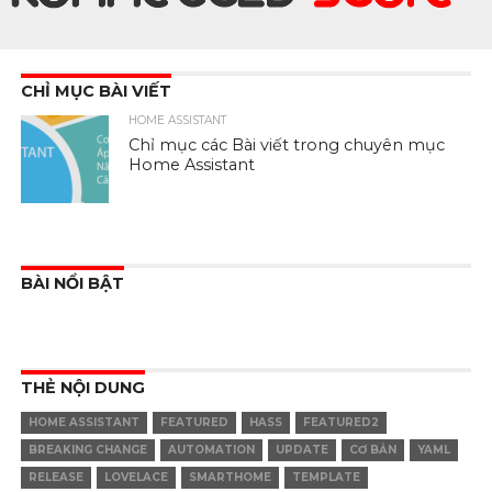
CHỈ MỤC BÀI VIẾT
HOME ASSISTANT
Chỉ mục các Bài viết trong chuyên mục
Home Assistant
BÀI NỔI BẬT
THẺ NỘI DUNG
HOME ASSISTANT
FEATURED
HASS
FEATURED2
BREAKING CHANGE
AUTOMATION
UPDATE
CƠ BẢN
YAML
RELEASE
LOVELACE
SMARTHOME
TEMPLATE