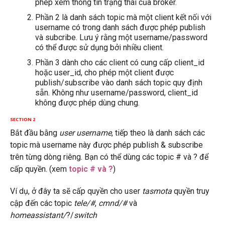
phép xem thông tin trạng thái của broker.
Phần 2 là danh sách topic mà một client kết nối với
username có trong danh sách được phép publish
và subcribe. Lưu ý rằng một username/password
có thể được sử dụng bởi nhiều client.
Phần 3 dành cho các client có cung cấp client_id
hoặc user_id, cho phép một client được
publish/subscribe vào danh sách topic quy định
sẵn. Không như username/password, client_id
không được phép dùng chung.
SECTION 2
Bắt đầu bằng
user username
, tiếp theo là danh sách các
topic mà username này được phép publish & subscribe
trên từng dòng riêng. Bạn có thể dùng các topic # và ? để
cấp quyền. (xem
topic # và ?
)
Ví dụ, ở đây ta sẽ cấp quyền cho user
tasmota
quyền truy
cập đến các topic
tele/#
,
cmnd/#
và
homeassistant/
?/
switch