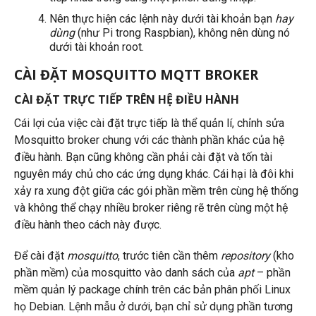
Nên thực hiện các lệnh này dưới tài khoản bạn
hay
dùng
(như Pi trong Raspbian), không nên dùng nó
dưới tài khoản root.
CÀI ĐẶT MOSQUITTO MQTT BROKER
CÀI ĐẶT TRỰC TIẾP TRÊN HỆ ĐIỀU HÀNH
Cái lợi của việc cài đặt trực tiếp là thể quản lí, chỉnh sửa
Mosquitto broker chung với các thành phần khác của hệ
điều hành. Bạn cũng không cần phải cài đặt và tốn tài
nguyên máy chủ cho các ứng dụng khác. Cái hại là đôi khi
xảy ra xung đột giữa các gói phần mềm trên cùng hệ thống
và không thể chạy nhiều broker riêng rẽ trên cùng một hệ
điều hành theo cách này được.
Để cài đặt
mosquitto
, trước tiên cần thêm
repository
(kho
phần mềm) của mosquitto vào danh sách của
apt
– phần
mềm quản lý package chính trên các bản phân phối Linux
họ Debian. Lệnh mẫu ở dưới, bạn chỉ sử dụng phần tương