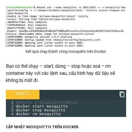
Kết quả chạy thành công mosquitto trên Docker
Bạn có thể chạy – start, dừng – stop hoặc xoá – rm
container này với các lệnh sau, cấu hình hay dữ liệu sẽ
không bị mất đi.
Shell
1
#Ubuntu & Raspbian/Armbian
2
docker start mosquitto
3
docker stop mosquitto
4
docker rm mosquitto
CẬP NHẬT MOSQUITTO TRÊN DOCKER