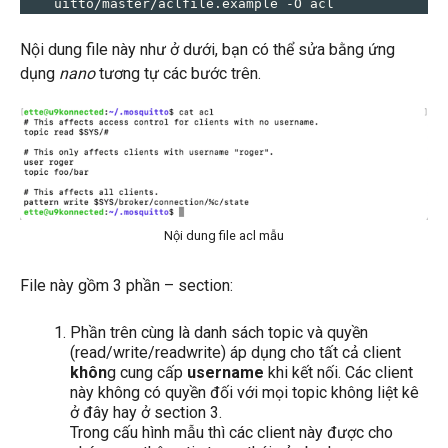
uitto/master/aclfile.example -O acl
Nội dung file này như ở dưới, bạn có thể sửa bằng ứng
dụng
nano
tương tự các bước trên.
Nội dung file acl mẫu
File này gồm 3 phần – section:
Phần trên cùng là danh sách topic và quyền
(read/write/readwrite) áp dụng cho tất cả client
khôn
g cung cấp
username
khi kết nối. Các client
này không có quyền đối với mọi topic không liệt kê
ở đây hay ở section 3.
Trong cấu hình mẫu thì các client này được cho