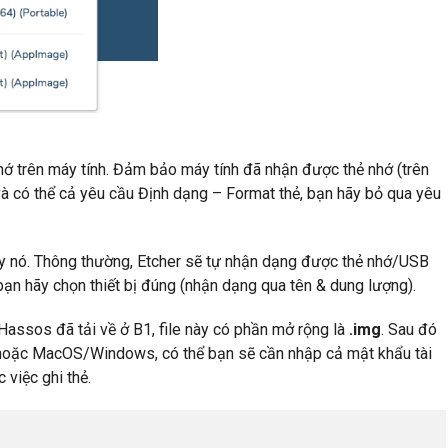
 trên máy tính. Đảm bảo máy tính đã nhận được thẻ nhớ (trên
 có thể cả yêu cầu Định dạng – Format thẻ, bạn hãy bỏ qua yêu
ạy nó. Thông thường, Etcher sẽ tự nhận dạng được thẻ nhớ/USB
ị, bạn hãy chọn thiết bị đúng (nhận dạng qua tên & dung lượng).
 Hassos đã tải về ở B1, file này có phần mở rộng là
.img
. Sau đó
hoặc MacOS/Windows, có thể bạn sẽ cần nhập cả mật khẩu tài
 việc ghi thẻ.