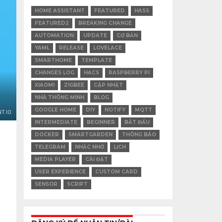
HOME ASSISTANT
FEATURED
HASS
FEATURED2
BREAKING CHANGE
AUTOMATION
UPDATE
CƠ BẢN
YAML
RELEASE
LOVELACE
SMARTHOME
TEMPLATE
CHANGES LOG
HACS
RASPBERRY PI
XIAOMI
ZIGBEE
CẬP NHẬT
NHÀ THÔNG MINH
BLOG
GOOGLE HOME
DIY
NOTIFY
MQTT
T.IO
INTERMEDIATE
BEGINNER
BẮT ĐẦU
DOCKER
SMARTGARDEN
THÔNG BÁO
TELEGRAM
NHẮC NHỞ
LỊCH
MEDIA PLAYER
CÀI ĐẶT
USER EXPERIENCE
CUSTOM CARD
SENSOR
SCRIPT