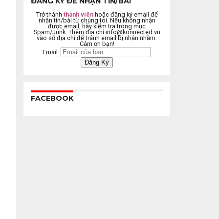
ĐĂNG KÝ ĐỂ NHẬN TIN/BÀI
Trở thành
thành viên
hoặc đăng ký email để
nhận tin/bài từ chúng tôi. Nếu không nhận
được email, hãy kiểm tra trong mục
Spam/Junk. Thêm địa chỉ
info@konnected.vn
vào sổ địa chỉ để tránh email bị nhận nhầm.
Cảm ơn bạn!
Email:
FACEBOOK