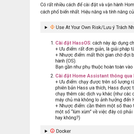
Có rất nhiều cách để cài đặt và vận hành Home
cách phổ biến nhất. Hiệu năng và tính năng c
Use At Your Own Risk/Lưu ý Trách N
Cài đặt HassOS
: cách này áp dụng ch
+ Ưu điểm: rất đơn giản, là giải pháp t
+ Nhược điểm: mất thời gian chờ đợi b
hành (OS).
Bạn gần như phụ thuộc hoàn toàn vào
Cài đặt Home Assistant thông qua
+ Ưu điểm: chạy được trên số lượng rất
phiên bản Hass ưa thích, Hass được tá
chạy thêm các dịch vụ khác (như các 
máy chủ mà không lo ảnh hưởng đến 
+ Nhược điểm: cần thêm một số thao tá
một số “lùm xùm” về việc đây có phải
hay không?)
Docker