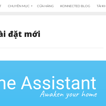
T
CHUYÊN MỤC
CỬA HÀNG
KONNECTED BLOG
TÀI 
ài đặt mới