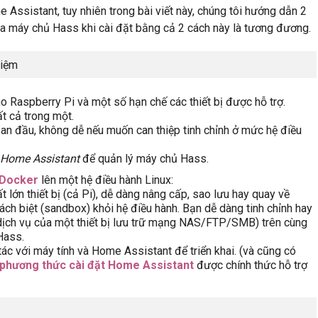
 Assistant, tuy nhiên trong bài viết này, chúng tôi hướng dẫn 2
ủa máy chủ Hass khi cài đặt bằng cả 2 cách này là tương đương.
hiệm
o Raspberry Pi và một số hạn chế các thiết bị được hỗ trợ.
ất cả trong một.
an đầu, không dễ nếu muốn can thiệp tinh chỉnh ở mức hệ điều
Home Assistant
để quản lý máy chủ Hass.
 Docker
lên một hệ điều hành Linux:
 lớn thiết bị (cả Pi), dễ dàng nâng cấp, sao lưu hay quay về
ch biệt (sandbox) khỏi hệ điều hành. Bạn dễ dàng tinh chỉnh hay
dịch vụ của một thiết bị lưu trữ mạng NAS/FTP/SMB) trên cùng
Hass.
c với máy tính và Home Assistant để triển khai. (và cũng có
phương thức cài đặt Home Assistant
được chính thức hỗ trợ