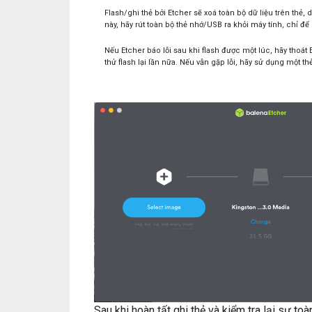
Flash/ghi thẻ bởi Etcher sẽ xoá toàn bộ dữ liệu trên thẻ,
này, hãy rút toàn bộ thẻ nhớ/USB ra khỏi máy tính, chỉ để 
Nếu Etcher báo lỗi sau khi flash được một lúc, hãy thoát 
thử flash lại lần nữa. Nếu vẫn gặp lỗi, hãy sử dụng một t
Sau khi hoàn tất ghi thẻ và kiểm tra lại sự toà