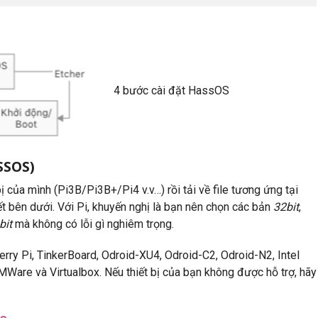
4 bước cài đặt HassOS
SSOS)
bị của mình (Pi3B/Pi3B+/Pi4 v.v…) rồi tải về file tương ứng tại
t bên dưới. Với Pi, khuyến nghị là bạn nên chọn các bản
32bit
,
bit
mà không có lỗi gì nghiêm trọng.
erry Pi, TinkerBoard, Odroid-XU4, Odroid-C2, Odroid-N2, Intel
Ware và Virtualbox. Nếu thiết bị của bạn không được hỗ trợ, hãy