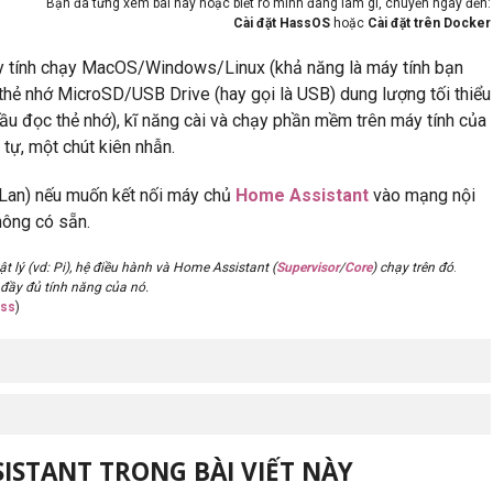
Bạn đã từng xem bài này hoặc biết rõ mình đang làm gì, chuyển ngay đến:
Cài đặt HassOS
hoặc
Cài đặt trên Docker
y tính chạy MacOS/Windows/Linux (khả năng là máy tính bạn
 thẻ nhớ MicroSD/USB Drive (hay gọi là USB) dung lượng tối thiểu
ầu đọc thẻ nhớ), kĩ năng cài và chạy phần mềm trên máy tính của
ự, một chút kiên nhẫn.
 Lan) nếu muốn kết nối máy chủ
Home Assistant
vào mạng nội
hông có sẵn.
 lý (vd: Pi), hệ điều hành và Home Assistant (
Supervisor
/
Core
) chạy trên đó
.
đầy đủ tính năng của nó.
ass
)
SISTANT TRONG BÀI VIẾT NÀY