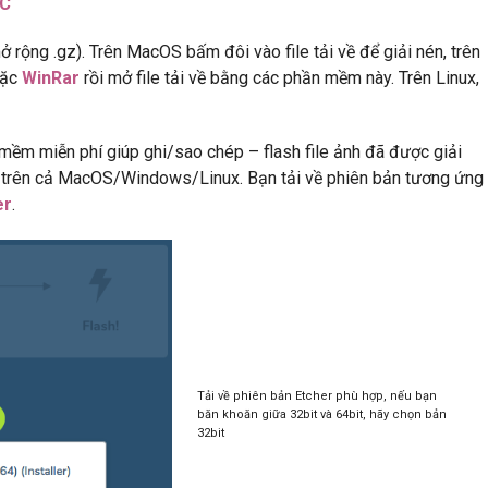
UC
mở rộng .gz). Trên MacOS bấm đôi vào file tải về để giải nén, trên
ặc
WinRar
rồi mở file tải về bằng các phần mềm này. Trên Linux,
 mềm miễn phí giúp ghi/sao chép – flash file ảnh đã được giải
 trên cả MacOS/Windows/Linux. Bạn tải về phiên bản tương ứng
er
.
Tải về phiên bản Etcher phù hợp, nếu bạn
băn khoăn giữa 32bit và 64bit, hãy chọn bản
32bit