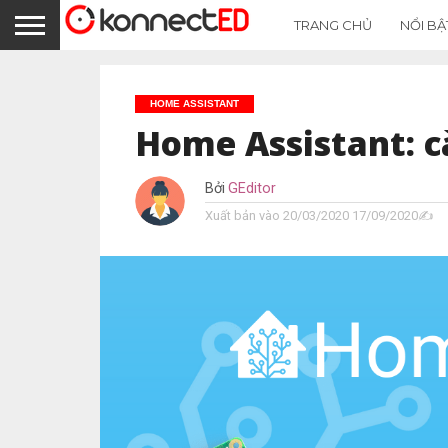
TRANG CHỦ
NỔI BẬ
HOME ASSISTANT
Home Assistant: c
Bởi
GEditor
Xuất bản vào
20/03/2020
17/09/2020✍