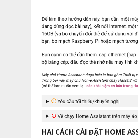
Để làm theo hướng dẫn này, bạn cần: một má
đang dùng đọc bài này), kết nối Internet, một
16GB (và bộ chuyển đổi thẻ để sử dụng với đ
bạn, bo mạch Raspberry Pi hoặc mạch tương t
Bạn cũng có thể cần thêm: cáp ethernet (cáp
bộ bằng cáp; đầu đọc thẻ nhớ nếu máy tính k
Máy chủ Home Assistant: được hiểu là bao gồm Thiết bị vật
Trong bài này, máy chủ Home Assistant chạy HassOS với 
(có thể bạn muốn xem lại:
các khái niệm cơ bản trong H
Yêu cầu tối thiểu/khuyến nghị
Về chạy Home Assistant trên máy ảo
HAI CÁCH CÀI ĐẶT HOME AS