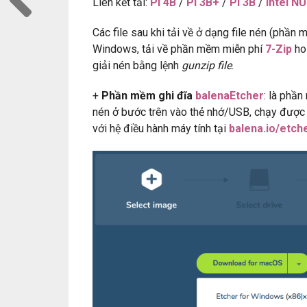
Liên kết tải:
Pi 4B
/
Pi 3B+
/
Pi 3B
/
Intel N
Các file sau khi tải về ở dạng file nén (phần 
Windows, tải về phần mềm miễn phí
7-Zip
ho
giải nén bằng lệnh
gunzip file
.
+
Phần mềm ghi đĩa
balenaEtcher
: là phần
nén ở bước trên vào thẻ nhớ/USB, chạy được
với hệ điều hành máy tính tại
balena.io/etch