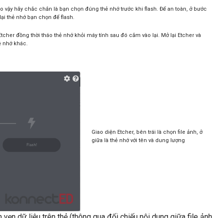
 do vậy hãy chắc chắn là bạn chọn đúng thẻ nhớ trước khi flash. Để an toàn, ở bước
lại thẻ nhớ bạn chọn để flash.
Etcher đồng thời tháo thẻ nhớ khỏi máy tính sau đó cắm vào lại. Mở lại Etcher và
hẻ nhớ khác.
Giao diện Etcher, bên trái là chọn file ảnh, ở
giữa là thẻ nhớ với tên và dung lượng
n vẹn dữ liệu trên thẻ (thông qua đối chiếu nội dung giữa file ảnh