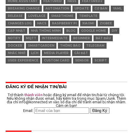
HOME ASSISTANT
FEATURED
HASS
FEATURED2
BREAKING CHANGE
AUTOMATION
UPDATE
CƠ BẢN
YAML
RELEASE
LOVELACE
SMARTHOME
TEMPLATE
CHANGES LOG
HACS
RASPBERRY PI
XIAOMI
ZIGBEE
CẬP NHẬT
NHÀ THÔNG MINH
BLOG
GOOGLE HOME
DIY
NOTIFY
MQTT
INTERMEDIATE
BEGINNER
BẮT ĐẦU
DOCKER
SMARTGARDEN
THÔNG BÁO
TELEGRAM
NHẮC NHỞ
LỊCH
MEDIA PLAYER
CÀI ĐẶT
USER EXPERIENCE
CUSTOM CARD
SENSOR
SCRIPT
ĐĂNG KÝ ĐỂ NHẬN TIN/BÀI
Trở thành
thành viên
hoặc đăng ký email để nhận tin/bài từ chúng tôi.
Nếu không nhận được email, hãy kiểm tra trong mục Spam/Junk. Thêm
địa chỉ
info@konnected.vn
vào sổ địa chỉ để tránh email bị nhận nhầm.
Cảm ơn bạn!
Email: