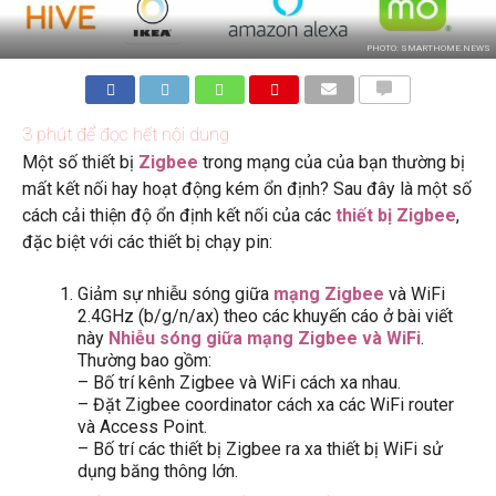
PHOTO: SMARTHOME.NEWS
BÌNH
LUẬN
3
phút để đọc hết nội dung
Một số thiết bị
Zigbee
trong mạng của của bạn thường bị
mất kết nối hay hoạt động kém ổn định? Sau đây là một số
cách cải thiện độ ổn định kết nối của các
thiết bị Zigbee
,
đặc biệt với các thiết bị chạy pin:
Giảm sự nhiễu sóng giữa
mạng Zigbee
và WiFi
2.4GHz (b/g/n/ax) theo các khuyến cáo ở bài viết
này
Nhiễu sóng giữa mạng Zigbee và WiFi
.
Thường bao gồm:
– Bố trí kênh Zigbee và WiFi cách xa nhau.
– Đặt Zigbee coordinator cách xa các WiFi router
và Access Point.
– Bố trí các thiết bị Zigbee ra xa thiết bị WiFi sử
dụng băng thông lớn.