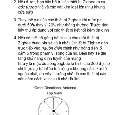
Nếu được, bạn hãy bố trí các thiết bị Zigbee ra xa
góc tường
nhà và các vật kim loại lớn (như khung
cửa sắt).
Thay thế pin của các thiết bị Zigbee khi mức pin
dưới 50% thay vì 20% như thông thường. Trước tiên
hãy thử áp dụng với các thiết bị kết nối kém ổn định.
Nếu có thể, cố gắng bố trí sao cho mỗi thiết bị
Zigbee dùng pin sẽ có ít nhất
2
thiết bị Zigbee gắn
trực tiếp vào
nguồn điện
chính như bóng đèn, ổ
cắm ở trong phạm vi sóng của nó. Điều này sẽ gia
tăng khả năng định tuyến của mạng.
Lưu ý là mặc dù sóng Zigbee là hình cầu 360 độ, nó
chỉ thực sự bắt đầu toả rộng ở khoảng cách 3m từ
nguồn phát, do vậy lí tưởng nhất là các thiết bị này
nên nằm cách xa nhau ít nhất là 3m.