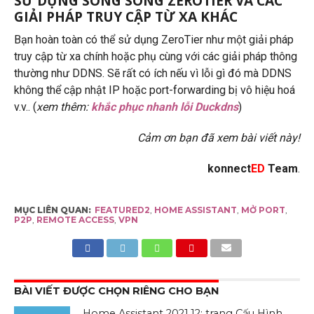
SỬ DỤNG SONG SONG ZEROTIER VÀ CÁC
GIẢI PHÁP TRUY CẬP TỪ XA KHÁC
Bạn hoàn toàn có thể sử dụng ZeroTier như một giải pháp
truy cập từ xa chính hoặc phụ cùng với các giải pháp thông
thường như DDNS. Sẽ rất có ích nếu vì lỗi gì đó mà DDNS
không thể cập nhật IP hoặc port-forwarding bị vô hiệu hoá
v.v.. (
xem thêm:
khắc phục nhanh lỗi Duckdns
)
Cảm ơn bạn đã xem bài viết này!
konnect
ED
Team
.
MỤC LIÊN QUAN:
FEATURED2
,
HOME ASSISTANT
,
MỞ PORT
,
P2P
,
REMOTE ACCESS
,
VPN
BÀI VIẾT ĐƯỢC CHỌN RIÊNG CHO BẠN
Home Assistant 2021.12: trang Cấu Hình