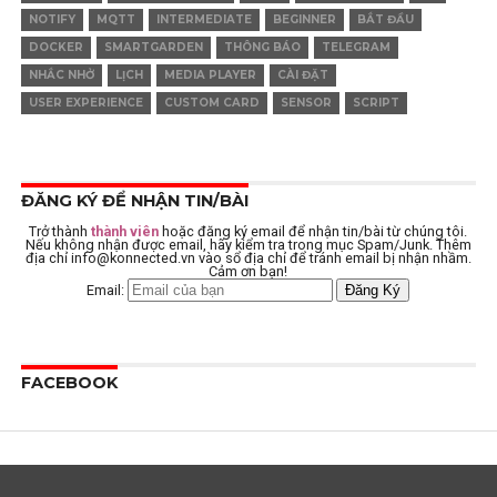
NOTIFY
MQTT
INTERMEDIATE
BEGINNER
BẮT ĐẦU
DOCKER
SMARTGARDEN
THÔNG BÁO
TELEGRAM
NHẮC NHỞ
LỊCH
MEDIA PLAYER
CÀI ĐẶT
USER EXPERIENCE
CUSTOM CARD
SENSOR
SCRIPT
ĐĂNG KÝ ĐỂ NHẬN TIN/BÀI
Trở thành
thành viên
hoặc đăng ký email để nhận tin/bài từ chúng tôi.
Nếu không nhận được email, hãy kiểm tra trong mục Spam/Junk. Thêm
địa chỉ
info@konnected.vn
vào sổ địa chỉ để tránh email bị nhận nhầm.
Cảm ơn bạn!
Email:
FACEBOOK