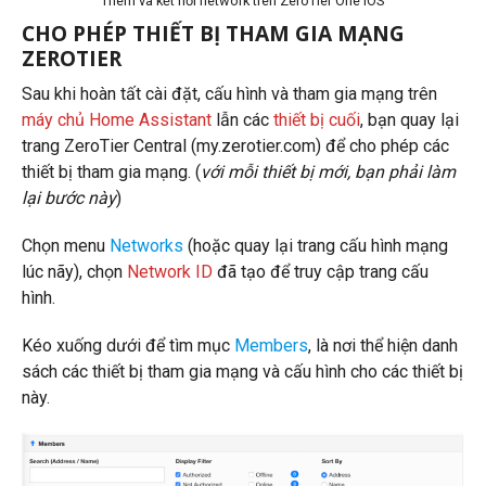
Thêm và kết nối network trên ZeroTier One iOS
CHO PHÉP THIẾT BỊ THAM GIA MẠNG
ZEROTIER
Sau khi hoàn tất cài đặt, cấu hình và tham gia mạng trên
máy chủ Home Assistant
lẫn các
thiết bị cuối
, bạn quay lại
trang ZeroTier Central (my.zerotier.com) để cho phép các
thiết bị tham gia mạng. (
với mỗi thiết bị mới, bạn phải làm
lại bước này
)
Chọn menu
Networks
(hoặc quay lại trang cấu hình mạng
lúc nãy), chọn
Network ID
đã tạo để truy cập trang cấu
hình.
Kéo xuống dưới để tìm mục
Members
, là nơi thể hiện danh
sách các thiết bị tham gia mạng và cấu hình cho các thiết bị
này.