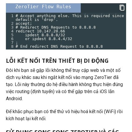
ZeroTier Flow Rules
1
# Accept anything else. This is required since 
default is 'drop'.
2
accept;
3
# Redirect DNS Requests to 8.8.8.8
4
redirect 10.147.20.66
5
ipdest 8.8.8.8/32
6
    or ipdest 8.8.4.4/32
7
;
8
# End redirect DNS Request to 8.8.8.8
LỖI KẾT NỐI TRÊN THIẾT BỊ DI ĐỘNG
Đôi khi bạn sẽ gặp lỗi không thể truy cập web và một số
dịch vụ khác sau khi ngắt kết nối vào mạng ZeroTier đã
tạo. Lỗi này thường do hệ điều hành không thực hiện đúng
việc routing (định tuyến) và có thể gặp trên cả iOS lẫn
Android.
Để khắc phục bạn có thể thử vô hiệu hoá kết nối (WiFi) rồi
kích hoạt lại kết nối.