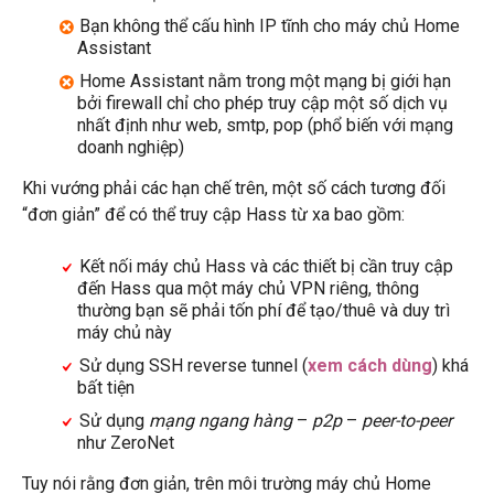
Bạn không thể cấu hình IP tĩnh cho máy chủ Home
Assistant
Home Assistant nằm trong một mạng bị giới hạn
bởi firewall chỉ cho phép truy cập một số dịch vụ
nhất định như web, smtp, pop (phổ biến với mạng
doanh nghiệp)
Khi vướng phải các hạn chế trên, một số cách tương đối
“đơn giản” để có thể truy cập Hass từ xa bao gồm:
Kết nối máy chủ Hass và các thiết bị cần truy cập
đến Hass qua một máy chủ VPN riêng, thông
thường bạn sẽ phải tốn phí để tạo/thuê và duy trì
máy chủ này
Sử dụng SSH reverse tunnel (
xem cách dùng
) khá
bất tiện
Sử dụng
mạng ngang hàng
–
p2p
–
peer-to-peer
như ZeroNet
Tuy nói rằng đơn giản, trên môi trường máy chủ Home