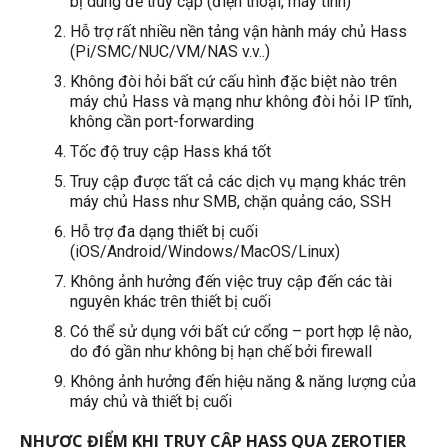
bị dùng để truy cập (điện thoại, máy tính)
Hỗ trợ rất nhiều nền tảng vận hành máy chủ Hass
(Pi/SMC/NUC/VM/NAS v.v..)
Không đòi hỏi bất cứ cấu hình đặc biệt nào trên
máy chủ Hass và mạng như không đòi hỏi IP tĩnh,
không cần port-forwarding
Tốc độ truy cập Hass khá tốt
Truy cập được tất cả các dịch vụ mạng khác trên
máy chủ Hass như SMB, chặn quảng cáo, SSH
Hỗ trợ đa dạng thiết bị cuối
(iOS/Android/Windows/MacOS/Linux)
Không ảnh hưởng đến việc truy cập đến các tài
nguyên khác trên thiết bị cuối
Có thể sử dụng với bất cứ cổng – port hợp lệ nào,
do đó gần như không bị hạn chế bởi firewall
Không ảnh hưởng đến hiệu năng & năng lượng của
máy chủ và thiết bị cuối
NHƯỢC ĐIỂM KHI TRUY CẬP HASS QUA ZEROTIER