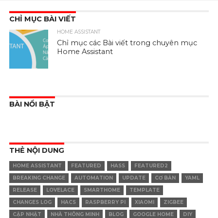
CHỈ MỤC BÀI VIẾT
HOME ASSISTANT
Chỉ mục các Bài viết trong chuyên mục
Home Assistant
BÀI NỔI BẬT
THẺ NỘI DUNG
HOME ASSISTANT
FEATURED
HASS
FEATURED2
BREAKING CHANGE
AUTOMATION
UPDATE
CƠ BẢN
YAML
RELEASE
LOVELACE
SMARTHOME
TEMPLATE
CHANGES LOG
HACS
RASPBERRY PI
XIAOMI
ZIGBEE
CẬP NHẬT
NHÀ THÔNG MINH
BLOG
GOOGLE HOME
DIY