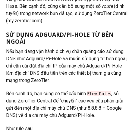
Hass. Bên cạnh đó, cũng cần bổ sung một số
route
(định
tuyến) trong network bạn đã tạo, sử dụng ZeroTier Central
(my.zerotier.com).
SỬ DỤNG ADGUARD/PI-HOLE TỪ BÊN
NGOÀI
Nếu bạn đang vận hành dịch vụ chặn quảng cáo sử dụng
DNS như Adguard/Pi-Hole và muốn sử dụng từ bên ngoài,
chỉ cần cài đặt địa chỉ IP của máy chủ Adguard/Pi-Hole
làm địa chỉ DNS đầu tiên trên các thiết bị tham gia cùng
mạng trong ZeroTier.
Bên cạnh đó, bạn cũng có thể cấu hình
, sử
Flow Rules
dụng ZeroTier Central để “chuyển” các yêu cầu phân giải
gửi đến một địa chỉ máy chủ DNS (như 8.8.8.8 – Google
DNS) về địa chỉ máy chủ Adguard/Pi-Hole.
Như rule sau: