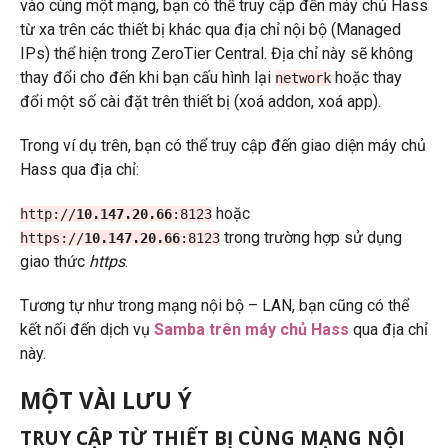
vào cùng một mạng, bạn có thể truy cập đến máy chủ Hass
từ xa trên các thiết bị khác qua địa chỉ nội bộ (Managed
IPs) thể hiện trong ZeroTier Central. Địa chỉ này sẽ không
thay đổi cho đến khi bạn cấu hình lại
hoặc thay
network
đổi một số cài đặt trên thiết bị (xoá addon, xoá app).
Trong ví dụ trên, bạn có thể truy cập đến giao diện máy chủ
Hass qua địa chỉ:
hoặc
http://
10.147.20.66
:8123
trong trường hợp sử dụng
https://
10.147.20.66
:8123
giao thức
https
.
Tương tự như trong mạng nội bộ – LAN, bạn cũng có thể
kết nối đến dịch vụ
Samba trên máy chủ Hass
qua địa chỉ
này.
MỘT VÀI LƯU Ý
TRUY CẬP TỪ THIẾT BỊ CÙNG MẠNG NỘI