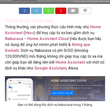
PHOTO: OREILLY.COM (ORIGINAL ONE)
BÌNH
LUẬN
20
phút để đọc hết nội dung
Thông thường, các phương thức cấu hình máy chủ
Home
Assistant
(
Hass
) để truy cập từ xa bao gồm dịch vụ
Nabucasa – Home Assistant Cloud
(nếu được bạn hãy
sử dụng để
ủng hộ nhóm phát triển
) &
thông qua
Domain
. Dịch vụ Nabucasa có phí 5USD (khoảng
120,000VND) mỗi tháng, không chỉ giúp truy cập từ xa mà
còn giúp bạn dễ dàng liên kết
Home Assistant
với một số
dịch vụ khác như
Google Assistant
, Alexa.
Bạn có thể dùng thử dịch vụ Nabucasa trong 1 tháng