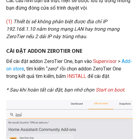
Các cấu hình bạn đã thực hiện sẽ được lưu tự động nhưng
bạn đừng đóng cửa sổ trình duyệt vội.
(1)
Thiết bị sẽ không phân biệt được địa chỉ IP
192.168.1.10 nằm trong mạng LAN hay trong mạng
ZeroTier nếu 2 dải IP này trùng nhau.
CÀI ĐẶT ADDON ZEROTIER ONE
Để cài đặt addon ZeroTier One, bạn vào
Supervisor
>
Add-
on store
, tìm kiếm “
zero
” rồi chọn addon ZeroTier One
trong kết quả tìm kiếm, bấm
INSTALL
để cài đặt.
* Sau khi hoàn tất cài đặt, bạn nhớ chọn
Start on boot
.