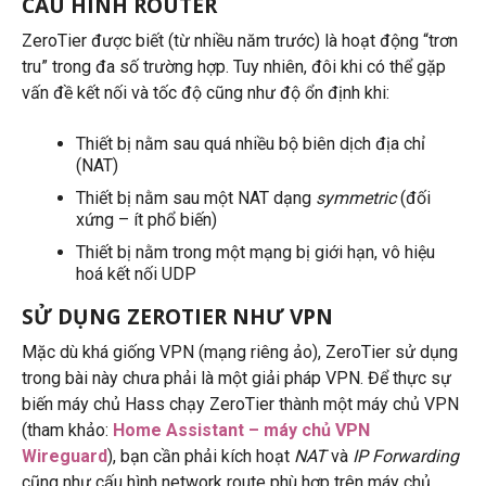
CẤU HÌNH ROUTER
ZeroTier được biết (từ nhiều năm trước) là hoạt động “trơn
tru” trong đa số trường hợp. Tuy nhiên, đôi khi có thể gặp
vấn đề kết nối và tốc độ cũng như độ ổn định khi:
Thiết bị nằm sau quá nhiều bộ biên dịch địa chỉ
(NAT)
Thiết bị nằm sau một NAT dạng
symmetric
(đối
xứng – ít phổ biến)
Thiết bị nằm trong một mạng bị giới hạn, vô hiệu
hoá kết nối UDP
SỬ DỤNG ZEROTIER NHƯ VPN
Mặc dù khá giống VPN (mạng riêng ảo), ZeroTier sử dụng
trong bài này chưa phải là một giải pháp VPN. Để thực sự
biến máy chủ Hass chạy ZeroTier thành một máy chủ VPN
(tham khảo:
Home Assistant – máy chủ VPN
Wireguard
), bạn cần phải kích hoạt
NAT
và
IP Forwarding
cũng như cấu hình network route phù hợp trên máy chủ