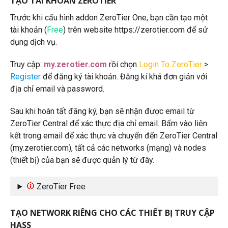
TẠO TÀI KHOẢN ZEROTIER
Trước khi cấu hình addon ZeroTier One, bạn cần tạo một
tài khoản (
Free
) trên website https://zerotier.com để sử
dụng dịch vụ.
Truy cập:
my.zerotier.com
rồi chọn
Login To ZeroTier
>
Register
để đăng ký tài khoản. Đăng kí khá đơn giản với
địa chỉ email và password.
Sau khi hoàn tất đăng ký, bạn sẽ nhận được email từ
ZeroTier Central để xác thực địa chỉ email. Bấm vào liên
kết trong email để xác thực và chuyển đến ZeroTier Central
(my.zerotier.com), tất cả các networks (mạng) và nodes
(thiết bị) của bạn sẽ được quản lý từ đây.
ZeroTier Free
TẠO NETWORK RIÊNG CHO CÁC THIẾT BỊ TRUY CẬP
HASS