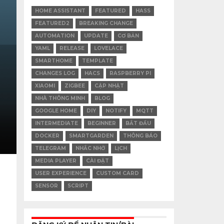
HOME ASSISTANT
FEATURED
HASS
FEATURED2
BREAKING CHANGE
AUTOMATION
UPDATE
CƠ BẢN
YAML
RELEASE
LOVELACE
SMARTHOME
TEMPLATE
CHANGES LOG
HACS
RASPBERRY PI
XIAOMI
ZIGBEE
CẬP NHẬT
NHÀ THÔNG MINH
BLOG
GOOGLE HOME
DIY
NOTIFY
MQTT
INTERMEDIATE
BEGINNER
BẮT ĐẦU
DOCKER
SMARTGARDEN
THÔNG BÁO
TELEGRAM
NHẮC NHỞ
LỊCH
MEDIA PLAYER
CÀI ĐẶT
USER EXPERIENCE
CUSTOM CARD
SENSOR
SCRIPT