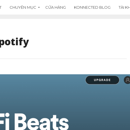
T
CHUYÊN MỤC
CỬA HÀNG
KONNECTED BLOG
TÀI 
potify