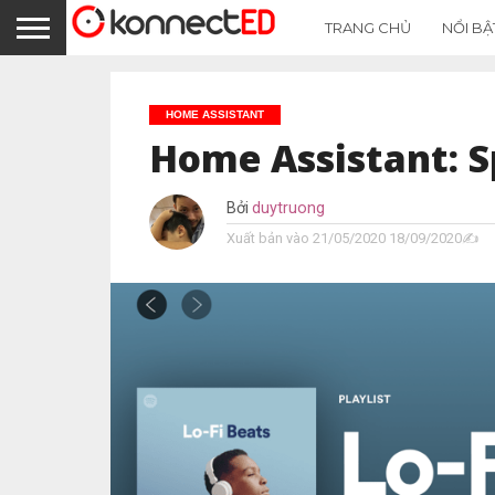
TRANG CHỦ
NỔI BẬ
HOME ASSISTANT
Home Assistant: S
Bởi
duytruong
Xuất bản vào
21/05/2020
18/09/2020✍