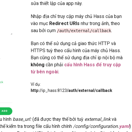
sửa thiết lập của app này.
Nhập địa chỉ truy cập máy chủ Hass của bạn
vào mục
Redirect URIs
như trong ảnh, theo
sau bởi cụm
.
/auth/external/callback
Bạn có thể sử dụng cả giao thức HTTP và
HTTPS tuỳ theo cấu hình của máy chủ Hass.
Bạn cũng có thể sử dụng địa chỉ ip nội bộ mà
không
cần phải
cấu hình Hass để truy cập
từ bên ngoài
.
Ví dụ:
http
://ip_hass:8123
/auth/external/callback
u hình
base_url:
(đã được thay thế bởi tuỳ
external_link
và
ể kiểm tra trong file cấu hình chính
/config/configuration.
yaml
)