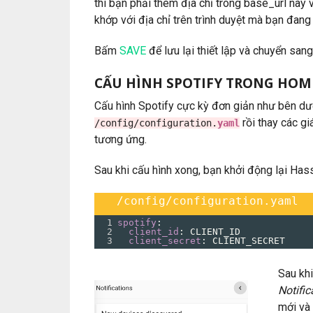
thì bạn phải thêm địa chỉ trong base_url này 
khớp với địa chỉ trên trình duyệt mà bạn đang
Bấm
SAVE
để lưu lại thiết lập và chuyển san
CẤU HÌNH SPOTIFY TRONG HOM
Cấu hình Spotify cực kỳ đơn giản như bên dướ
rồi thay các gi
/config/configuration.
yaml
tương ứng.
Sau khi cấu hình xong, bạn khởi động lại Hass
/config/configuration.yaml
1
spotify
:
2
  client_id
: 
CLIENT_ID
3
  client_secret
: 
CLIENT_SECRET
Sau khi
Notific
mới và 