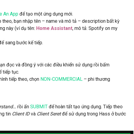
e An App
để tạo một ứng dụng mới.
p theo, bạn nhập tên – name và mô tả – description bất kỳ
ng này (ví dụ tên:
Home Assistant
, mô tả: Spotify on my
ể sang bước kế tiếp.
bạn đọc và đồng ý với các điều khiển sử dụng rồi bấm
 tiếp tục.
hình tiếp theo, chọn
NON-COMMERCIAL
– phi thương
erstand…
rồi ấn
SUBMIT
để hoàn tất tạo ứng dụng. Tiếp theo
ng tin
Client ID
và
Client Seret
để sử dụng trong Hass ở bước