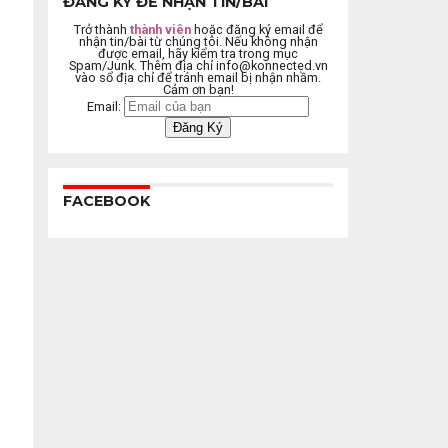
ĐĂNG KÝ ĐỂ NHẬN TIN/BÀI
Trở thành
thành viên
hoặc đăng ký email để
nhận tin/bài từ chúng tôi. Nếu không nhận
được email, hãy kiểm tra trong mục
Spam/Junk. Thêm địa chỉ
info@konnected.vn
vào sổ địa chỉ để tránh email bị nhận nhầm.
Cảm ơn bạn!
Email:
FACEBOOK