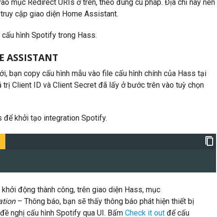
vào mục Redirect URIs ở trên, theo đúng cú pháp. Địa chỉ này nên
 truy cập giao diện Home Assistant.
g cấu hình Spotify trong Hass.
E ASSISTANT
i, bạn copy cấu hình mẫu vào file cấu hình chính của Hass tại
á trị Client ID và Client Secret đã lấy ở bước trên vào tuỳ chọn
 để khởi tạo integration Spotify.
 khởi động thành công, trên giao diện Hass, mục
ation
– Thông báo, bạn sẽ thấy thông báo phát hiện thiết bị
đề nghị cấu hình Spotify qua UI. Bấm
Check it out
để cấu