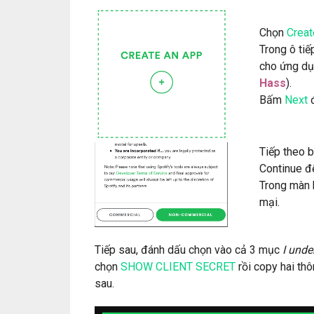
Chọn
Creat
Trong ô tiế
cho ứng dụ
Hass
).
Bấm
Next
đ
Tiếp theo 
Continue để
Trong màn 
mại.
Tiếp sau, đánh dấu chọn vào cả 3 mục
I und
chọn
SHOW CLIENT SECRET
rồi copy hai thô
sau.