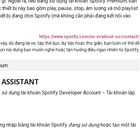
 gì. Ngoài ra, nếu đang sử dụng tài khoản Spotify
Premium
, bạn
 thiết bị này bao gồm play, pause, stop, âm lượng và mở playlist
iết bị đang chơi Spotify (mà không cần phải đang kết nối vào
https://www.spotify.com/vn-vi/about-us/contact/
vậy, dù đang lái xe, tập thể dục, dự tiệc hoặc thư giãn, bạn luôn có thể dễ
ọn nội dung bạn muốn nghe hoặc tận hưởng điều ngạc nhiên từ Spotify.
mium
 ASSISTANT
, sử dụng tài khoản Spotify Developer Account – Tài khoản lập
ng nhập bằng tài khoản Spotify
đang sử dụng
hoặc tạo một tài