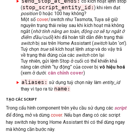
send_stop_at_ends:
có kích hoạt lệnh stop
stop_script_entity_id:
(
) khi rèm đạt
position
0 hoặc 100 hay không?
Một số
cover
/switch như Tasmota, Tuya sẽ giữ
nguyên trạng thái relay sau khi kích hoạt mà không
ngắt (
nhờ tính năng an toàn, động cơ sẽ tự ngắt ở
điểm đầu/cuối
) khi đã hoàn tất dẫn đến trạng thái
switch
bị sai trên Home Assistant (
switch
luôn ‘on’).
Tuỳ chọn
true
sẽ kích hoạt lệnh
stop
và do vậy trả
về trạng thái đúng của các
switch
còn lại
Tuy nhiên, gửi lệnh Stop ở cuối có thể khiến khả
năng cân chỉnh “tự động” của cover bị
vô hiệu hoá
(xem ở dưới:
cân chỉnh cover
)
aliases:
sử dụng tuỳ chọn này làm
entity_id
name:
thay vì tạo ra từ
TẠO CÁC SCRIPT
Trong cấu hình component trên yêu cầu sử dụng các
script
để đóng, mở và dừng
cover
. Nếu bạn đang có các script
hay switch này trong Home Assistant thì có thể dùng ngay
mà không cần bước này.