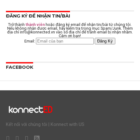
ĐĂNG KÝ ĐỂ NHẬN TIN/BÀI
Trở thành
thành viên
hoặc đăng ký email để nhận tin/bài từ chúng tôi.
Nếu không nhận được email, hãy kiểm tra trong mục Spam/Junk. Thêm
địa chỉ
info@konnected.vn
vào sổ địa chỉ để tránh email bị nhận nhầm.
Cảm ơn bạn!
Email:
FACEBOOK
Kết nối với chúng tôi | Konnect with US