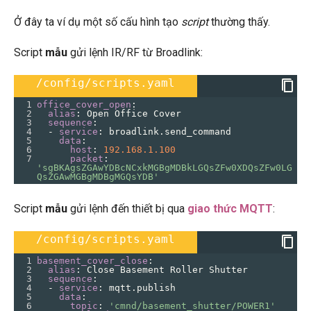
Ở đây ta ví dụ một số cấu hình tạo
script
thường thấy.
Script
mẫu
gửi lệnh IR/RF từ Broadlink:
/config/scripts.yaml
1
office_cover_open
:
2
  alias
: 
Open Office Cover
3
  sequence
:
4
  - 
service
: 
broadlink.send_command
5
    data
:
6
      host
: 
192.168.1.100
7
      packet
: 
'sgBKAgsZGAwYDBcNCxkMGBgMDBkLGQsZFw0XDQsZFw0LG
QsZGAwMGBgMDBgMGQsYDB'
Script
mẫu
gửi lệnh đến thiết bị qua
giao thức MQTT
:
/config/scripts.yaml
1
basement_cover_close
:
2
  alias
: 
Close Basement Roller Shutter
3
  sequence
:
4
  - 
service
: 
mqtt.publish
5
    data
:
6
      topic
: 
'cmnd/basement_shutter/POWER1'