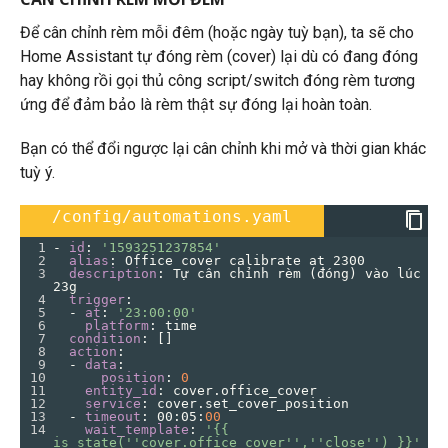
Để cân chỉnh rèm mỗi đêm (hoặc ngày tuỳ bạn), ta sẽ cho
Home Assistant tự đóng rèm (cover) lại dù có đang đóng
hay không rồi gọi thủ công script/switch đóng rèm tương
ứng để đảm bảo là rèm thật sự đóng lại hoàn toàn.
Bạn có thể đổi ngược lại cân chỉnh khi mở và thời gian khác
tuỳ ý.
/config/automations.yaml
1
- 
id
: 
'1593251237854'
2
  alias
: 
Office cover calibrate at 2300
3
  description
: 
Tự cân chỉnh rèm (đóng) vào lúc 
23g
4
  trigger
:
5
  - 
at
: 
'23:00:00'
6
    platform
: 
time
7
  condition
: []
8
  action
:
9
  - 
data
:
10
      position
: 
0
11
    entity_id
: 
cover.office_cover
12
    service
: 
cover.set_cover_position
13
  - 
timeout
: 
00
:
05
:
00
14
    wait_template
: 
'{{ 
is_state(''cover.office_cover'',''close'') }}'