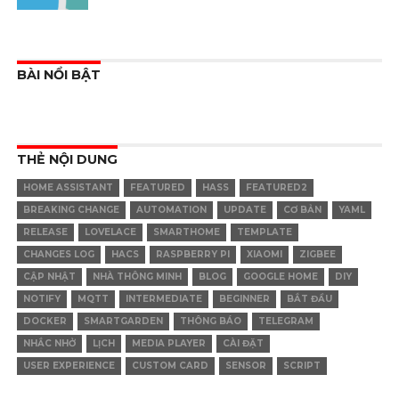
BÀI NỔI BẬT
THẺ NỘI DUNG
HOME ASSISTANT
FEATURED
HASS
FEATURED2
BREAKING CHANGE
AUTOMATION
UPDATE
CƠ BẢN
YAML
RELEASE
LOVELACE
SMARTHOME
TEMPLATE
CHANGES LOG
HACS
RASPBERRY PI
XIAOMI
ZIGBEE
CẬP NHẬT
NHÀ THÔNG MINH
BLOG
GOOGLE HOME
DIY
NOTIFY
MQTT
INTERMEDIATE
BEGINNER
BẮT ĐẦU
DOCKER
SMARTGARDEN
THÔNG BÁO
TELEGRAM
NHẮC NHỞ
LỊCH
MEDIA PLAYER
CÀI ĐẶT
USER EXPERIENCE
CUSTOM CARD
SENSOR
SCRIPT