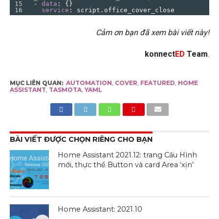
15
  - 
data
: {}
16
    service
: 
script.office_cover_close
Cảm ơn bạn đã xem bài viết này!
konnect
ED
Team
.
MỤC LIÊN QUAN:
AUTOMATION
,
COVER
,
FEATURED
,
HOME
ASSISTANT
,
TASMOTA
,
YAML
BÀI VIẾT ĐƯỢC CHỌN RIÊNG CHO BẠN
Home Assistant 2021.12: trang Cấu Hình
mới, thực thể Button và card Area ‘xịn’
Home Assistant: 2021.10