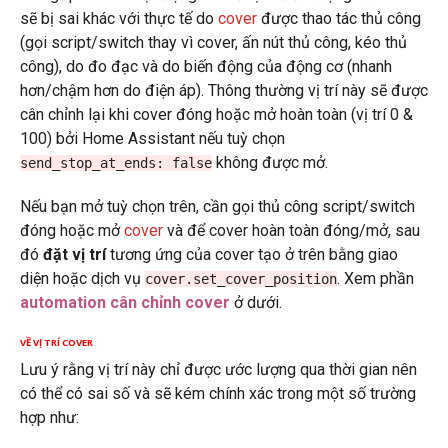
sẽ bị sai khác với thực tế do
cover
được thao tác thủ công
(gọi script/switch thay vì cover, ấn nút thủ công, kéo thủ
công), do đo đạc và do biến động của động cơ (nhanh
hơn/chậm hơn do điện áp). Thông thường vị trí này sẽ được
cân chỉnh lại khi cover đóng hoặc mở hoàn toàn (vị trí 0 &
100) bởi Home Assistant nếu tuỳ chọn
không được mở.
send_stop_at_ends: false
Nếu bạn mở tuỳ chọn trên, cần gọi thủ công script/switch
đóng hoặc mở
cover
và để cover hoàn toàn đóng/mở, sau
đó
đặt vị trí
tương ứng của cover tạo ở trên bằng giao
diện hoặc dịch vụ
. Xem phần
cover.set_cover_position
automation cân chỉnh cover
ở dưới.
VỀ VỊ TRÍ COVER
Lưu ý rằng vị trí này chỉ được ước lượng qua thời gian nên
có thể có sai số và sẽ kém chính xác trong một số trường
hợp như: