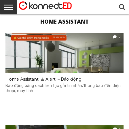
HOME ASSISTANT
BÀI
VIẾT
CỬA
ĐĂNG
KONNECTED
TẤT CẢ
DANH
RIÊNG
‎‎TUYÊN
VỀ
MỚI
HÀNG
NHẬP/
BÀI
SÁCH
TƯ VÀ
BỐ
CHÚNG
ĐĂNG
VIẾT VÀ
TÁC
BẢO
PHÁP
TÔI
KÝ
HƯỚNG
GIẢ
MẬT
LÝ,
2
DẪN
CÔNG
BẰNG
VÀ
MINH
BẠCH
Home Assistant: ⚠️ Alert! – Báo động!
Báo động bằng cách liên tục gửi tin nhắn/thông báo đến điện
thoại, máy tính