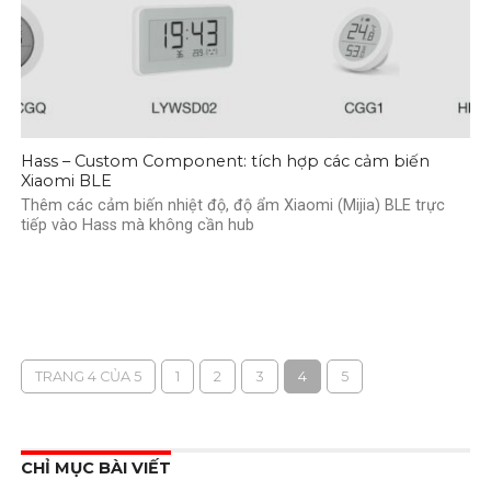
Hass – Custom Component: tích hợp các cảm biến
Xiaomi BLE
Thêm các cảm biến nhiệt độ, độ ẩm Xiaomi (Mijia) BLE trực
tiếp vào Hass mà không cần hub
TRANG 4 CỦA 5
1
2
3
4
5
CHỈ MỤC BÀI VIẾT